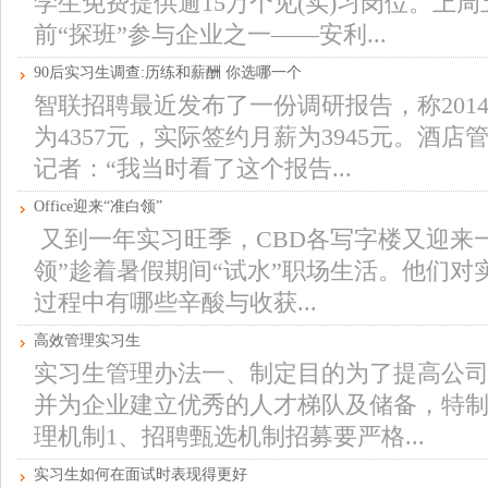
学生免费提供逾15万个见(实)习岗位。上周
前“探班”参与企业之一——安利...
90后实习生调查:历练和薪酬 你选哪一个
智联招聘最近发布了一份调研报告，称201
为4357元，实际签约月薪为3945元。酒
记者：“我当时看了这个报告...
Office迎来“准白领”
又到一年实习旺季，CBD各写字楼又迎来
领”趁着暑假期间“试水”职场生活。他们
过程中有哪些辛酸与收获...
高效管理实习生
实习生管理办法一、制定目的为了提高公
并为企业建立优秀的人才梯队及储备，特
理机制1、招聘甄选机制招募要严格...
实习生如何在面试时表现得更好